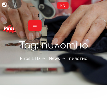
EN
Tag:
пилотно
Piros LTD
News
пилотно