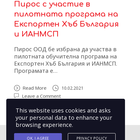
Пирос с участие в
пилотната програма на
Експортен Хъб България
и ИАНМСП
Пирос ООД бе избрана да участва в
пилотната обучителна програма на
Експортен Хъб България и ИАНМСП.
Програмата е…
Read More
10.02.2021
Leave a Comment
This website uses cookies and asks
your personal data to enhance your
browsing experience.
OK, I AGREE
PRIVACY POLICY