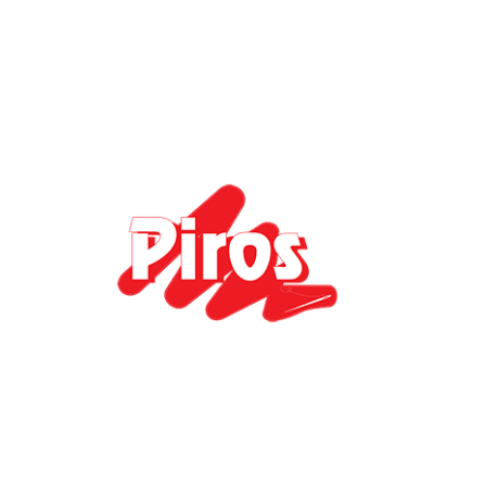
Позвънете ни:
+359 887 710311
Пишете ни:
office@piros-bg.com