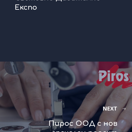
Експо
NEXT
Пирос ООД с нов