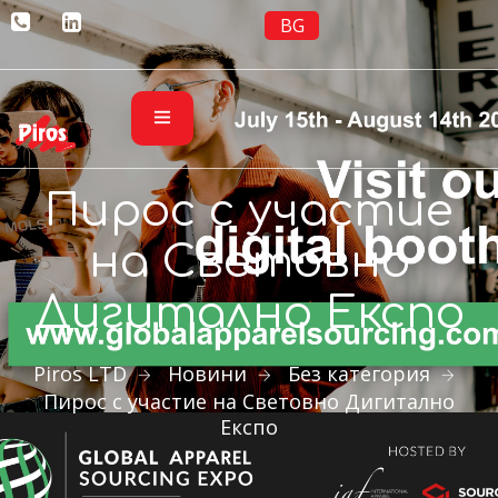
BG
Пирос с участие
на Световно
Дигитално Експо
Piros LTD
Новини
Без категория
Пирос с участие на Световно Дигитално
Експо